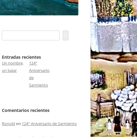
S
e
a
r
c
h
Entradas recientes
Un nombre,
124°
un lugar
Aniversario
de
Sarmiento
Comentarios recientes
Ronold
on
124° Aniversario de Sarmiento