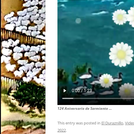
124 Aniversario de Sarmiento …
This entry was posted in
El Duraznillo
,
Vide
2022
.