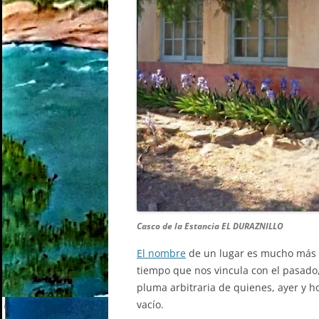
Casco de la Estancia EL DURAZNILLO
El nombre
de un lugar es mucho más 
tiempo que nos vincula con el pasado,
pluma arbitraria de quienes, ayer y ho
vacío.