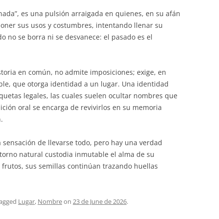
“nada”, es una pulsión arraigada en quienes, en su afán
oner sus usos y costumbres, intentando llenar su
do no se borra ni se desvanece: el pasado es el
storia en común, no admite imposiciones; exige, en
ble, que otorga identidad a un lugar. Una identidad
quetas legales, las cuales suelen ocultar nombres que
ición oral se encarga de revivirlos en su memoria
.
 sensación de llevarse todo, pero hay una verdad
ntorno natural custodia inmutable el alma de su
 di frutos, sus semillas continúan trazando huellas
tagged
Lugar
,
Nombre
on
23 de June de 2026
.