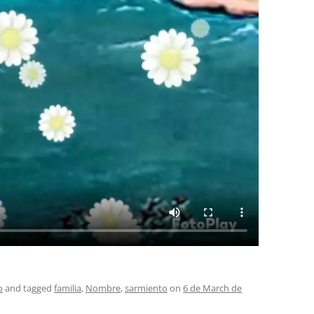
o
and tagged
familia
,
Nombre
,
sarmiento
on
6 de March de