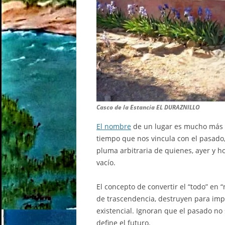
Casco de la Estancia EL DURAZNILLO
El nombre
de un lugar es mucho más 
tiempo que nos vincula con el pasado,
pluma arbitraria de quienes, ayer y ho
vacío.
El concepto de convertir el “todo” en 
de trascendencia, destruyen para imp
existencial. Ignoran que el pasado no
define el futuro.