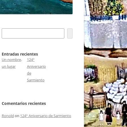
S
e
a
r
c
h
Entradas recientes
Un nombre,
124°
un lugar
Aniversario
de
Sarmiento
Comentarios recientes
Ronold
on
124° Aniversario de Sarmiento