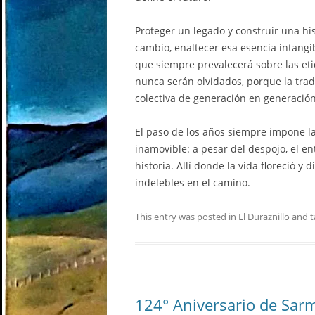
Proteger un legado y construir una hi
cambio, enaltecer esa esencia intangi
que siempre prevalecerá sobre las eti
nunca serán olvidados, porque la trad
colectiva de generación en generación
El paso de los años siempre impone la
inamovible: a pesar del despojo, el e
historia. Allí donde la vida floreció y
indelebles en el camino.
This entry was posted in
El Duraznillo
and 
124° Aniversario de Sar