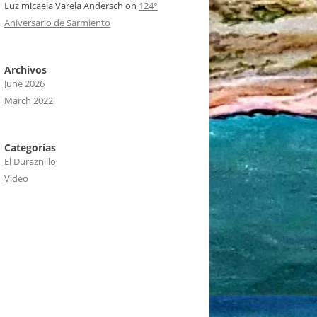
Luz micaela Varela Andersch
on
124°
Aniversario de Sarmiento
Archivos
June 2026
March 2022
Categorías
El Duraznillo
Video