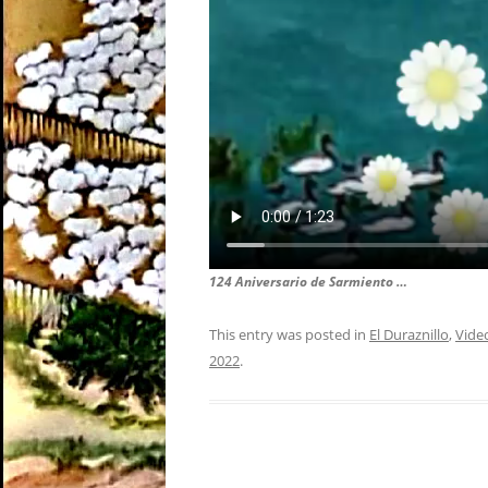
124 Aniversario de Sarmiento …
This entry was posted in
El Duraznillo
,
Vide
2022
.