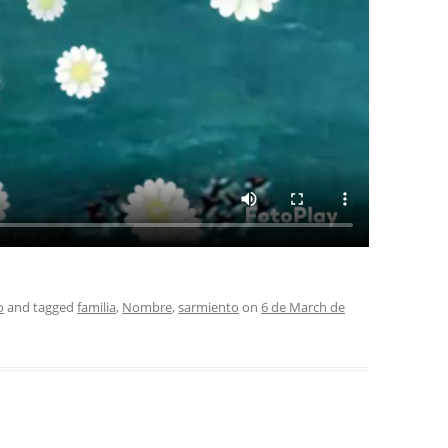
o
and tagged
familia
,
Nombre
,
sarmiento
on
6 de March de