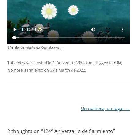
124 Aniversario de Sarmiento …
This entry was posted in
El Duraznillo
,
Video
and tagged
familia
,
Nombre
,
sarmiento
on
6 de March de 2022
.
Post
Un nombre, un lugar
→
navigation
2 thoughts on “
124° Aniversario de Sarmiento
”