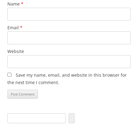
Name
*
Email
*
Website
Save my name, email, and website in this browser for
the next time I comment.
S
e
a
r
c
h